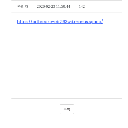
관리자
2026-02-23 11:50:44
142
https://artbreeze-eb2l63wd.manus.space/
목록